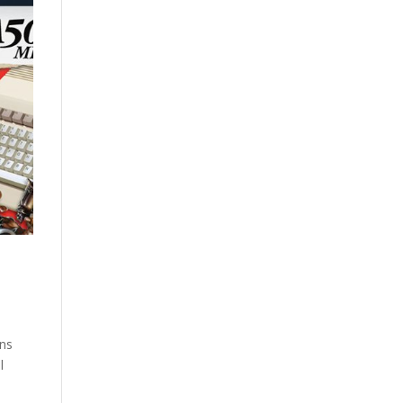
ins
l