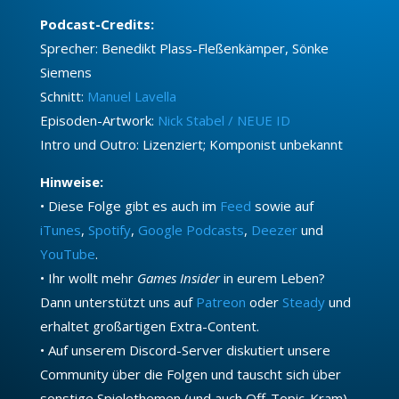
Podcast-Credits:
Sprecher: Benedikt Plass-Fleßenkämper, Sönke
Siemens
Schnitt:
Manuel Lavella
Episoden-Artwork:
Nick Stabel / NEUE ID
Intro und Outro: Lizenziert; Komponist unbekannt
Hinweise:
• Diese Folge gibt es auch im
Feed
sowie auf
iTunes
,
Spotify
,
Google Podcasts
,
Deezer
und
YouTube
.
• Ihr wollt mehr
Games Insider
in eurem Leben?
Dann unterstützt uns auf
Patreon
oder
Steady
und
erhaltet großartigen Extra-Content.
• Auf unserem Discord-Server diskutiert unsere
Community über die Folgen und tauscht sich über
sonstige Spielethemen (und auch Off-Topic-Kram)