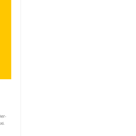
0er-
xi.