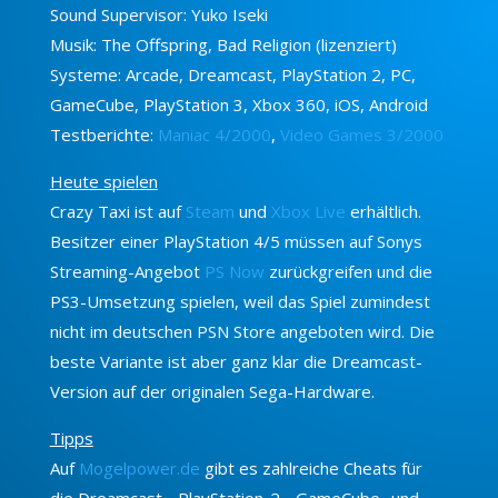
Sound Supervisor: Yuko Iseki
Musik: The Offspring, Bad Religion (lizenziert)
Systeme: Arcade, Dreamcast, PlayStation 2, PC,
GameCube, PlayStation 3, Xbox 360, iOS, Android
Testberichte:
Maniac 4/2000
,
Video Games 3/2000
Heute spielen
Crazy Taxi ist auf
Steam
und
Xbox Live
erhältlich.
Besitzer einer PlayStation 4/5 müssen auf Sonys
Streaming-Angebot
PS Now
zurückgreifen und die
PS3-Umsetzung spielen, weil das Spiel zumindest
nicht im deutschen PSN Store angeboten wird. Die
beste Variante ist aber ganz klar die Dreamcast-
Version auf der originalen Sega-Hardware.
Tipps
Auf
Mogelpower.de
gibt es zahlreiche Cheats für
die Dreamcast-, PlayStation-2-, GameCube- und