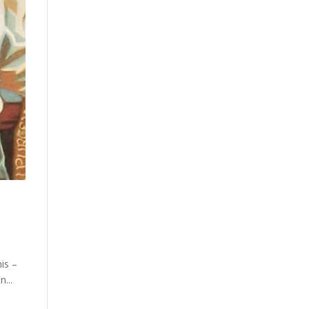
is –
...