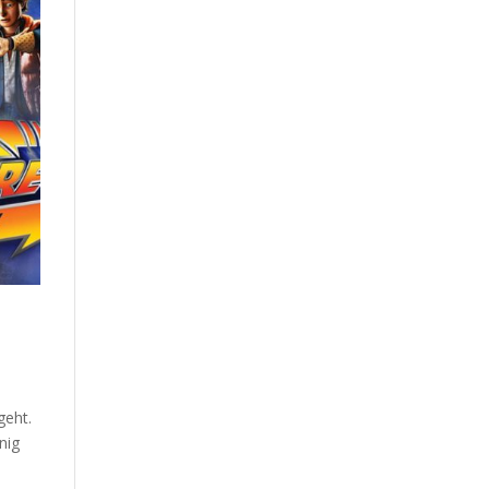
geht.
enig