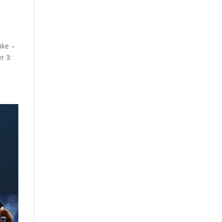
nke –
r 3: