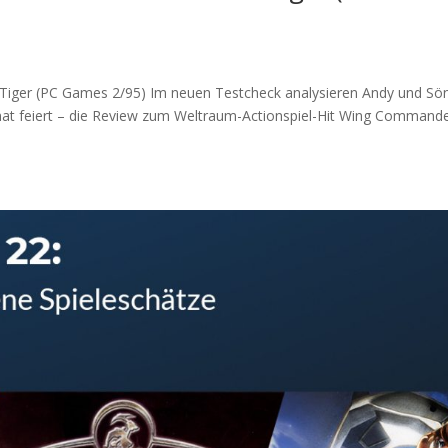
Tiger (PC Games 2/95) Im neuen Testcheck analysieren Andy und Sö
mat feiert – die Review zum Weltraum-Actionspiel-Hit Wing Commande