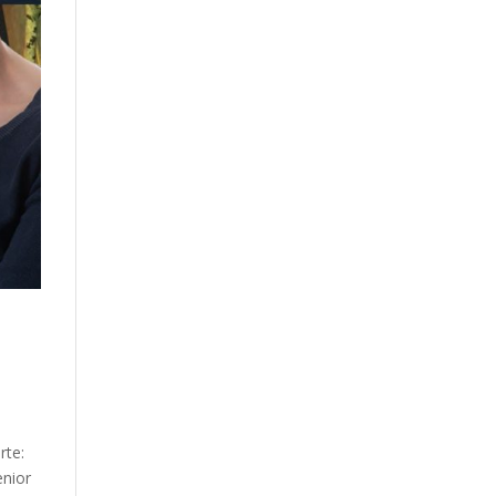
rte:
enior