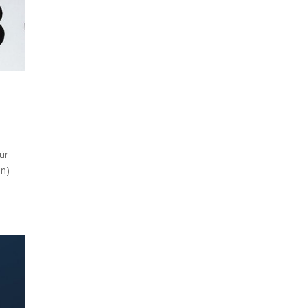
ür
en)