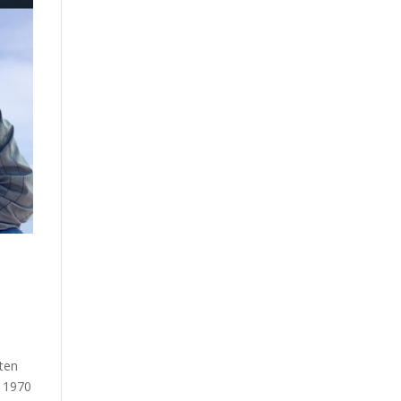
gten
g 1970