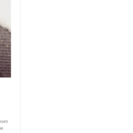
osen
ie