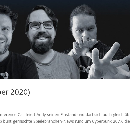
ber 2020)
ference Call feiert Andy seinen Einstand und darf sich auch gleich üb
 Ob bunt gemischte Spielebranchen-News rund um Cyberpunk 2077, di