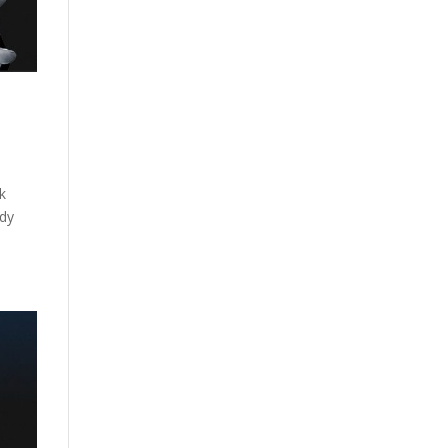
k
ndy