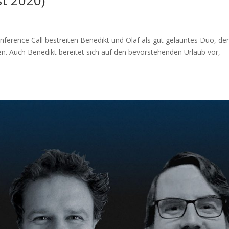
st 2020)
ference Call bestreiten Benedikt und Olaf als gut gelauntes Duo, de
rien. Auch Benedikt bereitet sich auf den bevorstehenden Urlaub vor,