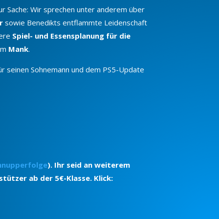
ur Sache: Wir sprechen unter anderem über
r
sowie Benedikts entflammte Leidenschaft
sere
Spiel- und Essensplanung für die
ilm
Mank
.
n für seinen Sohnemann und dem PS5-Update
hnupperfolge
). Ihr seid an weiterem
tützer ab der 5€-Klasse. Klick: