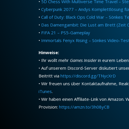
•
5D Chess With Multiverse Time Travel – St
•
Cyberpunk 2077 – Andys Komplettlösung f
•
Call of Duty: Black Ops Cold War – Sönkes T
•
Das Damengambit: Die Lust am Brett (Zeit O
•
FIFA 21 – PS5-Gameplay
•
Immortals Fenyx Rising – Sönkes Video-Tes
Hinweise:
• Ihr wollt mehr
Games Insider
in eurem Leben
• Auf unserem Discord-Server diskutiert uns
Beitritt via
https://discord.gg/TNycXrD
• Wir freuen uns über Kontaktaufnahme, Rea
iTunes
.
• Wir haben einen Affiliate-Link von Amazon. We
Provision:
https://amzn.to/3h08yCB