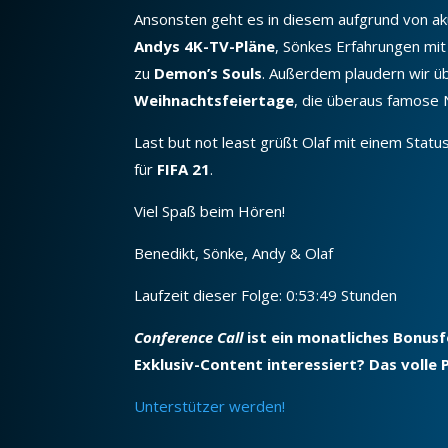
Ansonsten geht es in diesem
aufgrund von a
Andys 4K-TV-Pläne
, Sönkes Erfahrungen mi
zu
Demon’s Souls
. Außerdem plaudern wir üb
Weihnachtsfeiertage
, die überaus famose 
Last but not least grüßt Olaf mit einem Sta
für
FIFA 21
.
Viel Spaß beim Hören!
Benedikt, Sönke, Andy & Olaf
Laufzeit dieser Folge: 0:53:49 Stunden
Conference Call
ist ein monatliches Bonus
Exklusiv-Content interessiert? Das volle
Unterstützer werden!