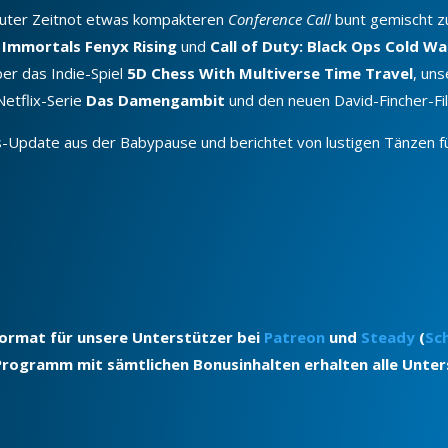
kuter Zeitnot etwas kompakteren
Conference Call
bunt gemischt z
t
Immortals Fenyx Rising
und
Call of Duty: Black Ops Cold Wa
er das Indie-Spiel
5D Chess With Multiverse Time Travel
, un
Netflix-Serie
Das Damengambit
und den neuen David-Fincher-F
tus-Update aus der Babypause und berichtet von lustigen Tänze
format für unsere Unterstützer bei
Patreon
und
Steady
(
Sc
 Programm mit sämtlichen Bonusinhalten erhalten alle Unters