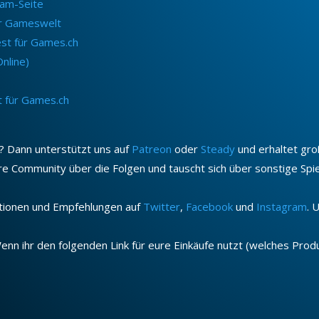
eam-Seite
ür Gameswelt
est für Games.ch
nline)
t für Games.ch
? Dann unterstützt uns auf
Patreon
oder
Steady
und erhaltet gro
ere Community über die Folgen und tauscht sich über sonstige Sp
ktionen und Empfehlungen auf
Twitter
,
Facebook
und
Instagram
. 
nn ihr den folgenden Link für eure Einkäufe nutzt (welches Produkt 