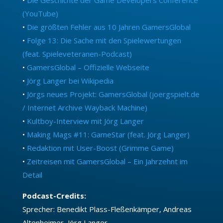
(YouTube)
•
Die größten Fehler aus 10 Jahren GamersGlobal
•
Folge 13: Die Sache mit den Spielewertungen
(feat. Spieleveteranen-Podcast)
•
GamersGlobal – Offizielle Webseite
•
Jörg Langer bei Wikipedia
•
Jörgs neues Projekt: GamersGlobal (joergspielt.de
/ Internet Archive Wayback Machine)
•
Kultboy-Interview mit Jörg Langer
•
Making Mags #11: GameStar (feat. Jörg Langer)
•
Redaktion mit User-Boost (Grimme Game)
•
Zeitreisen mit GamersGlobal – Ein Jahrzehnt im
Detail
Podcast-Credits:
Sprecher: Benedikt Plass-Fleßenkämper, Andreas
Altenheimer, Jörg Langer