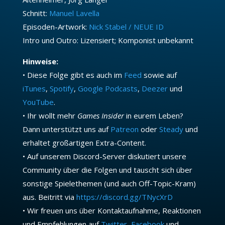
Schnitt:
Manuel Lavella
Episoden-Artwork:
Nick Stabel / NEUE ID
Intro und Outro: Lizensiert; Komponist unbekannt
Hinweise:
• Diese Folge gibt es auch im
Feed
sowie auf
iTunes
,
Spotify
,
Google Podcasts
,
Deezer
und
YouTube
.
• Ihr wollt mehr
Games Insider
in eurem Leben?
Dann unterstützt uns auf
Patreon
oder
Steady
und
erhaltet großartigen Extra-Content.
• Auf unserem Discord-Server diskutiert unsere
Community über die Folgen und tauscht sich über
sonstige Spielethemen (und auch Off-Topic-Kram)
aus. Beitritt via
https://discord.gg/TNycXrD
• Wir freuen uns über Kontaktaufnahme, Reaktionen
und Empfehlungen auf
Twitter
,
Facebook
und