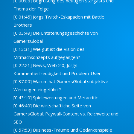
[0:00:08] Begrüßung des heutigen Stargasts und
Thema der Folge
[0:01:45] Jörgs Twitch-Eskapaden mit Battle
Brothers
[0:03:49] Die Entstehungsgeschichte von
GamersGlobal
[0:13:31] Wie gut ist die Vision des
Mitmachkonzepts aufgegangen?
[0:22:21] News, Web 2.0, Jörgs
Kommentierfreudigkeit und Problem-User
[0:37:00] Warum hat GamersGlobal subjektive
Wertungen eingeführt?
[0:43:10] Spielewertungen und Metacritic
[0:46:40] Die wirtschaftliche Seite von
GamersGlobal, Paywall-Content vs. Reichweite und
SEO
[0:57:53] Business-Träume und Gedankenspiele