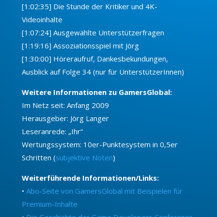
[1:02:35] Die Stunde der Kritiker und 4K-
Videoinhalte
[1:07:24] Ausgewählte Unterstützerfragen
[1:19:16] Assoziationsspiel mit Jörg
[1:30:00] Höreraufruf, Dankesbekundungen,
Ausblick auf Folge 34 (nur für UnterstützerInnen)
Weitere Informationen zu GamersGlobal:
Im Netz seit: Anfang 2009
Herausgeber: Jörg Langer
Leseranrede: „Ihr“
Wertungssystem: 10er-Punktesystem in 0,5er
Schritten (
subjektive Noten
)
Weiterführende Informationen/Links:
•
Abo-Seite von GamersGlobal mit Beispielen für
Premium-Inhalte
•
Die Geschichte der Game Developers Conference