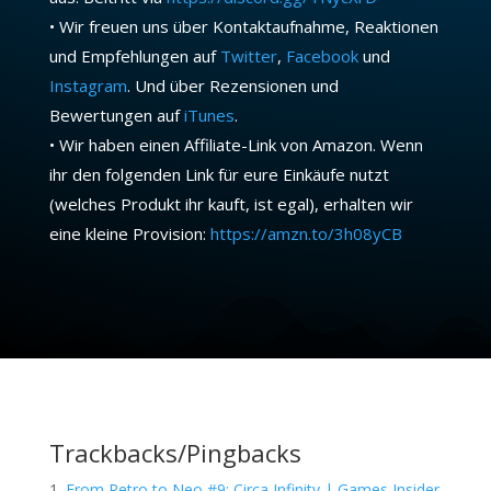
• Wir freuen uns über Kontaktaufnahme, Reaktionen
und Empfehlungen auf
Twitter
,
Facebook
und
Instagram
. Und über Rezensionen und
Bewertungen auf
iTunes
.
• Wir haben einen Affiliate-Link von Amazon. Wenn
ihr den folgenden Link für eure Einkäufe nutzt
(welches Produkt ihr kauft, ist egal), erhalten wir
eine kleine Provision:
https://amzn.to/3h08yCB
Trackbacks/Pingbacks
From Retro to Neo #9: Circa Infinity | Games Insider