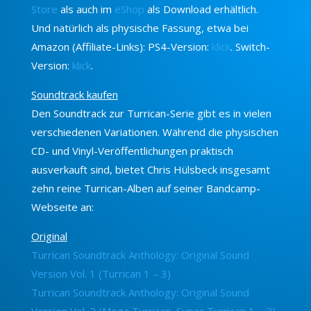
Store
als auch im
eShop
als Download erhältlich.
Und natürlich als physische Fassung, etwa bei
Amazon (Affiliate-Links): PS4-Version:
klick
. Switch-
Version:
klick
.
Soundtrack kaufen
Den Soundtrack zur Turrican-Serie gibt es in vielen
verschiedenen Variationen. Während die physischen
CD- und Vinyl-Veröffentlichungen praktisch
ausverkauft sind, bietet Chris Hülsbeck insgesamt
zehn reine Turrican-Alben auf seiner Bandcamp-
Webseite an:
Original
Turrican Soundtrack Anthology: Original Sound
Version Vol. 1 (Turrican 1 – 3)
Turrican Soundtrack Anthology: Original Sound
Version Vol. 2 (Mega Turrican, Super Turrican 1 – 2)