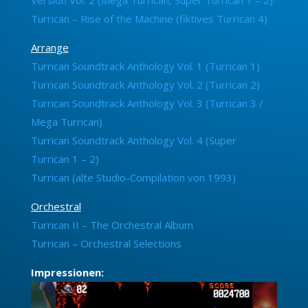
Turrican – Rise of the Machine (fiktives Turrican 4)
Arrange
Turrican Soundtrack Anthology Vol. 1 (Turrican 1)
Turrican Soundtrack Anthology Vol. 2 (Turrican 2)
Turrican Soundtrack Anthology Vol. 3 (Turrican 3 /
Mega Turrican)
Turrican Soundtrack Anthology Vol. 4 (Super
Turrican 1 – 2)
Turrican (alte Studio-Compilation von 1993)
Orchestral
Turrican II – The Orchestral Album
Turrican – Orchestral Selections
Impressionen: