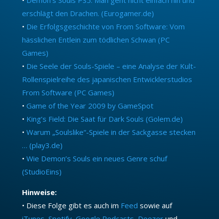
erschlägt den Drachen. (Eurogamer.de)
•
Die Erfolgsgeschichte von From Software: Vom
hässlichen Entlein zum tödlichen Schwan (PC
Games)
•
Die Seele der Souls-Spiele – eine Analyse der Kult-
Rollenspielreihe des japanischen Entwicklerstudios
From Software (PC Games)
•
Game of the Year 2009 by GameSpot
•
King’s Field: Die Saat für Dark Souls (Golem.de)
•
Warum „Soulslike“-Spiele in der Sackgasse stecken
… (play3.de)
•
Wie Demon’s Souls ein neues Genre schuf
(StudioEins)
Hinweise:
• Diese Folge gibt es auch im
Feed
sowie auf
iTunes
,
Spotify
,
Google Podcasts
,
Deezer
und