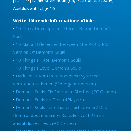
[1:21:27] Dankesbekundungen, Patreon & Steady,
Ausblick auf Folge 16
Weiterführende Informationen/Links:
•
10 Crazy Development Stories Behind Demon’s
Souls
•
10 Major Differences Between The PS3 & PS5
Version Of Demon’s Souls
•
10 Things I Hate: Demon’s Souls
•
10 Things I Love: Demon’s Souls
•
Dark Souls: Vom Reiz, komplexe Systeme
verstehen zu lernen (Videogametourism)
•
Demon’s Souls: Ein Spiel zum Sterben (PC Games)
•
Demon’s Souls im Test (4Players)
•
Demon’s Souls: Ist schöner auch besser? Das
Remake des modernen Klassikers auf PS5 im
ausführlichen Test. (PC Games)
•
Demon’s Souls PS5: Man geht nicht einfach hin und