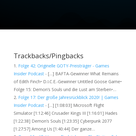
Trackbacks/Pingbacks
Folge 42: Originelle GOTY-Preisträger - Games
Insider Podcast
- […] BAFTA-Gewinner What Remains
of Edith Finch• D.I.C.E.-Gewinner Untitled Goose Game•
Folge 15: Demon’s Souls und die Lust am Sterben•…
Folge 17: Der große Jahresrückblick 2020! | Games
Insider Podcast
- […] [1:08:03] Microsoft Flight
Simulator [1:12:46] Crusader Kings III [1:16:01] Hades
[1:22:38] Demon’s Souls [1:23:35] Cyberpunk 2077
[1:27:57] Among Us [1:40:44] Der ganze…