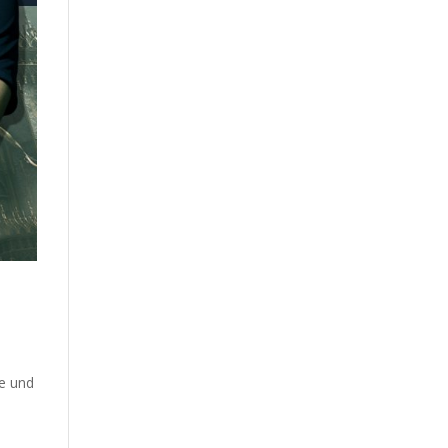
)
se und