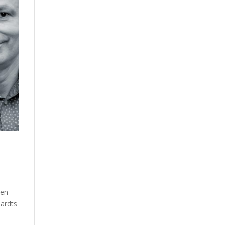
ßen
hardts