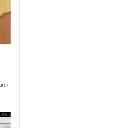
uter-