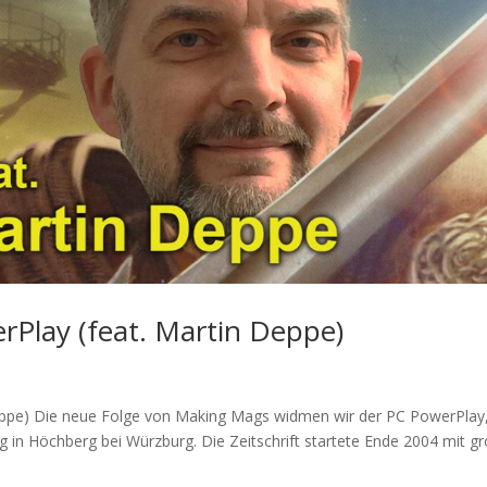
Play (feat. Martin Deppe)
eppe) Die neue Folge von Making Mags widmen wir der PC PowerPlay
in Höchberg bei Würzburg. Die Zeitschrift startete Ende 2004 mit g