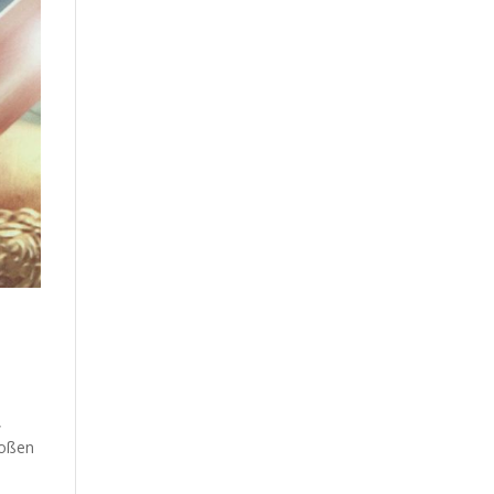
,
roßen