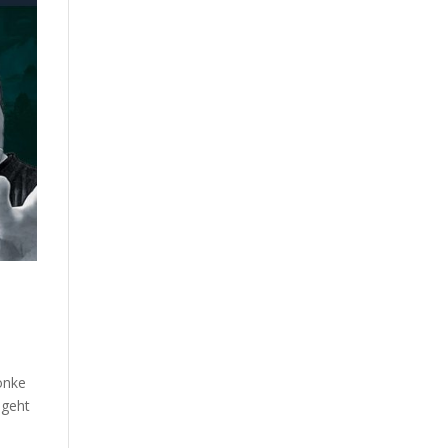
Sönke
 geht