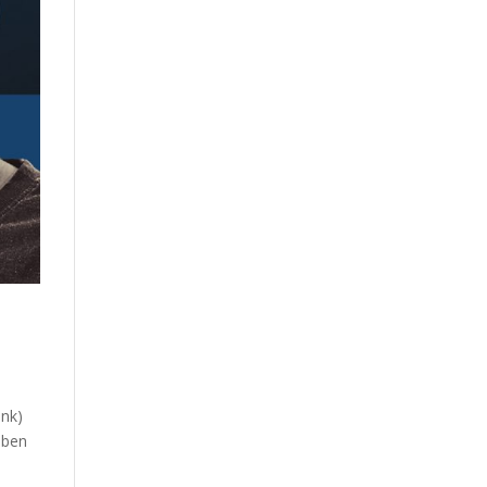
unk)
eben