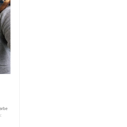
Garbe
: