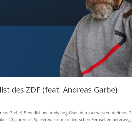
list des ZDF (feat. Andreas Garbe)
Andreas Garbe) Benedikt und Andy begrüßen den Journalisten Andreas 
 über 20 Jahren als Spieleredakteur im deutschen Fernsehen unterwegs