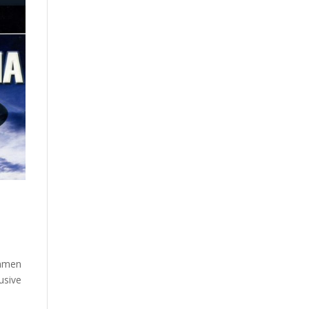
ommen
usive