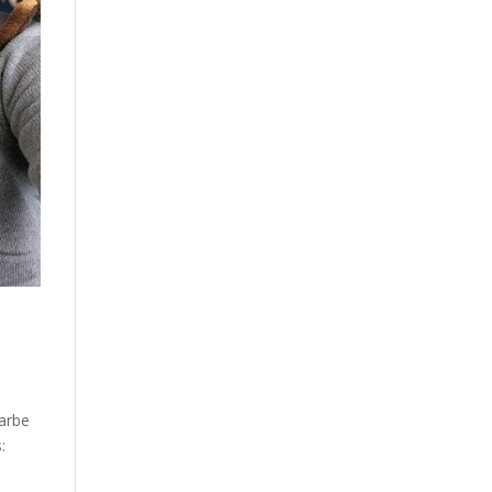
Garbe
: