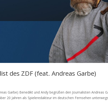
list des ZDF (feat. Andreas Garbe)
Andreas Garbe) Benedikt und Andy begrüßen den Journalisten Andreas 
 über 20 Jahren als Spieleredakteur im deutschen Fernsehen unterwegs