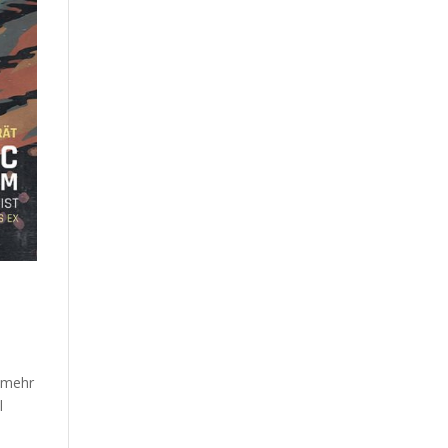
t mehr
l