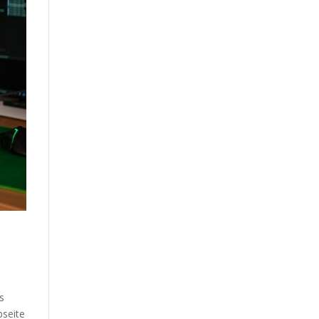
s
bseite