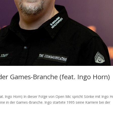
der Games-Branche (feat. Ingo Horn)
at. Ingo Horn) In dieser Folge von Open Mic spricht Sönke mit Ingo H
ne in der Games-Branche. Ingo startete 1995 seine Karriere bei der