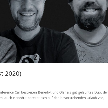
st 2020)
ference Call bestreiten Benedikt und Olaf als gut gelauntes Duo, de
rien. Auch Benedikt bereitet sich auf den bevorstehenden Urlaub vor,